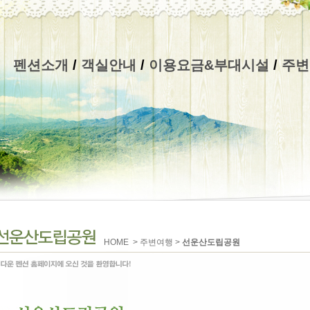
펜션소개
/
객실안내
/
이용요금&부대시설
/
주변
HOME > 주변여행 >
선운산도립공원